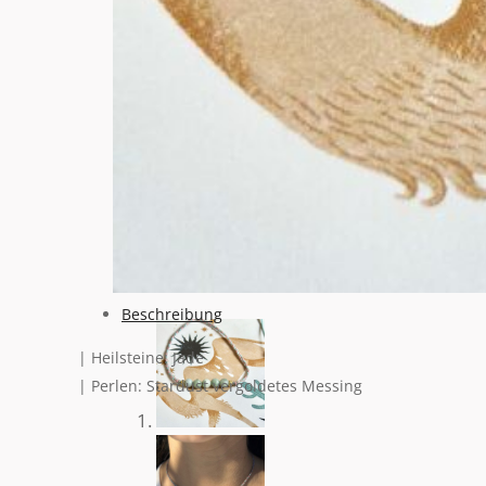
Tag für Tag.
Stunde für Stunde.
Schritt für Schritt.
Ohne Sorge, was morgen passieren könnte und viell
65,95
€
Nicht vorrätig
Beschreibung
| Heilsteine: Jade
| Perlen: Stardust vergoldetes Messing