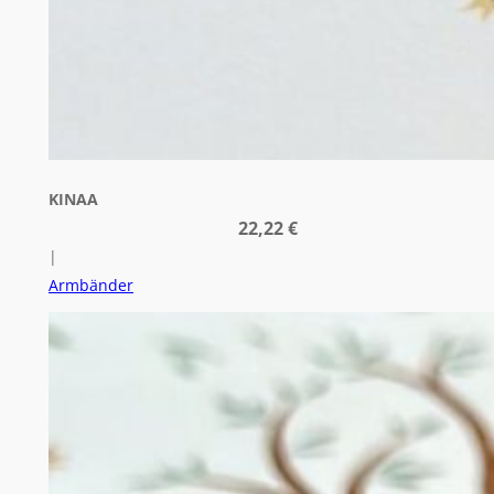
KINAA
22,22
€
|
Armbänder