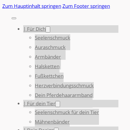
Zum Hauptinhalt springen
Zum Footer springen
| Für Dich
Seelenschmuck
Auraschmuck
Armbänder
Halsketten
Fußkettchen
Herzverbindungsschmuck
Dein Pferdehaararmband
| Für dein Tier
Seelenschmuck für dein Tier
Mähnenbänder