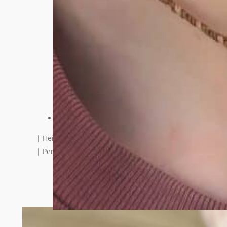
65,95
€
1 vorrätig
OHNAA
Menge
Beschreibung
| Heilsteine: Apatit
| Perlen: Vergoldetes Messing