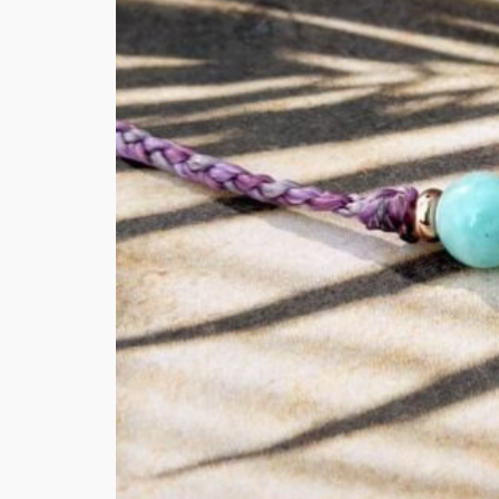
YEENAH
Halsketten
|
Alles was du brauchst, steckt bereits in dir.
„Mehr und mehr wird mir bewusst, dass das Leben 