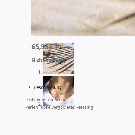
aber auch,
dass es dazu da ist, genossen zu werden.
Mit allen Sinnen.
Und dass wir die Kraft haben, etwas Schönes dara
65,95
€
Nicht vorrätig
Beschreibung
| Heilsteine: Amazonit
| Perlen: Rosé vergoldetes Messing